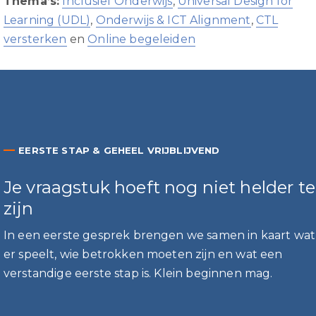
Thema’s:
Inclusief Onderwijs
,
Universal Design for
Learning (UDL)
,
Onderwijs & ICT Alignment
,
CTL
versterken
en
Online begeleiden
—
EERSTE STAP & GEHEEL VRIJBLIJVEND
Je vraagstuk hoeft nog niet helder te
zijn
In een eerste gesprek brengen we samen in kaart wat
er speelt, wie betrokken moeten zijn en wat een
verstandige eerste stap is. Klein beginnen mag.