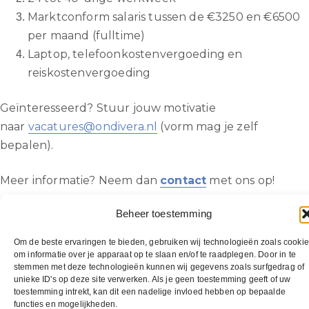
Marktconform salaris tussen de €3250 en €6500
per maand (fulltime)
Laptop, telefoonkostenvergoeding en
reiskostenvergoeding
Geïnteresseerd? Stuur jouw motivatie
naar
vacatures@ondivera.nl
(vorm mag je zelf
bepalen).
Meer informatie? Neem dan
contact
met ons op!
Beheer toestemming
Copyright © 2022 Ondivera B.V. | All Rights
Om de beste ervaringen te bieden, gebruiken wij technologieën zoals cooki
om informatie over je apparaat op te slaan en/of te raadplegen. Door in te
Reserved.
stemmen met deze technologieën kunnen wij gegevens zoals surfgedrag of
info@ondivera.nl
|
Werken bij
|
Over ons
unieke ID's op deze site verwerken. Als je geen toestemming geeft of uw
toestemming intrekt, kan dit een nadelige invloed hebben op bepaalde
functies en mogelijkheden.